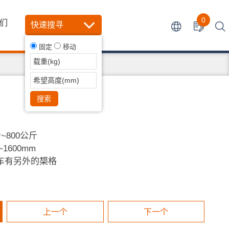
0
们
快速搜寻
固定
移动
搜索
~800公斤
1600mm
车有另外的槼格
上一个
下一个