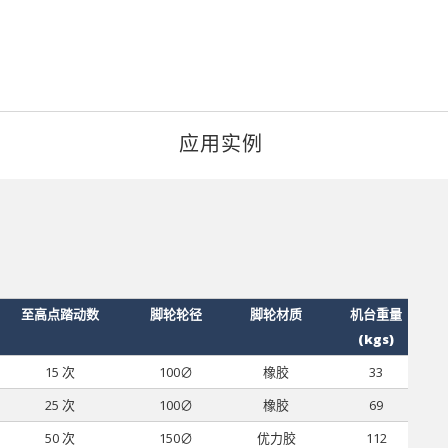
应用实例
至高点踏动数
脚轮轮径
脚轮材质
机台重量
(kgs)
15 次
100∅
橡胶
33
25 次
100∅
橡胶
69
50 次
150∅
优力胶
112