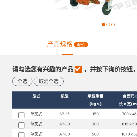
产品规格
询价
请勾选您有兴趣的产品
，并按下询价按钮
全选
取消全选
型式
机型
承载重量
台面尺
(kgs.)
长 x 宽(
单叉式
AP-15
150
700ｘ45
单叉式
AP-30
300
815ｘ50
单叉式
AP-50
500
1010ｘ5