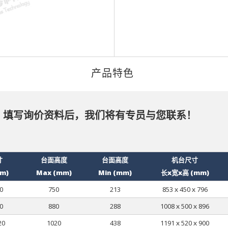
产品特色
，填写询价资料后，我们将有专员与您联系！
寸
台面高度
台面高度
机台尺寸
mm)
Max (mm)
Min (mm)
长x宽x高 (mm)
0
750
213
853ｘ450ｘ796
0
880
288
1008ｘ500ｘ896
20
1020
438
1191ｘ520ｘ900