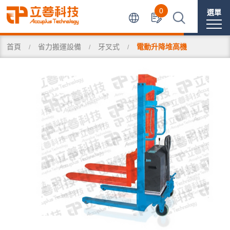
0
選單
首頁
省力搬運設備
牙叉式
電動升降堆高機