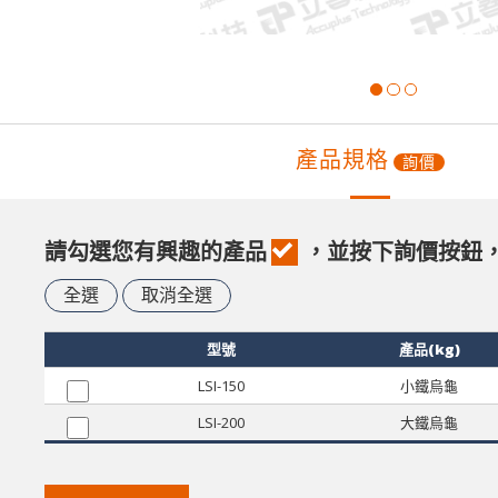
產品規格
詢價
請勾選您有興趣的產品
，並按下詢價按鈕
全選
取消全選
型號
產品(kg)
LSI-150
小鐵烏龜
LSI-200
大鐵烏龜