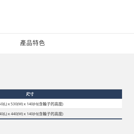
產品特色
尺寸
50(L)ｘ530(W)ｘ140(H)(含輪子的高度)
40(L)ｘ440(W)ｘ140(H)
(含輪子的高度)