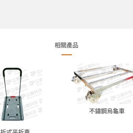
相關產品
不鏽鋼烏龜車
可折式平折車