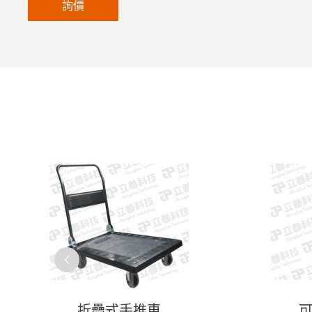
詢價
折疊式手推車