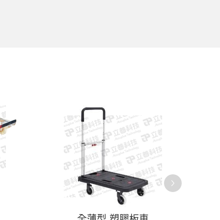
全薄型 塑膠板車