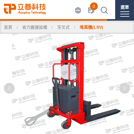
0
選單
首頁
省力搬運設備
牙叉式
堆高機(LSV)