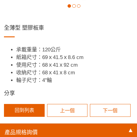
全薄型 塑膠板車
承載重量：120公斤
紙箱尺寸：
69ｘ41.5ｘ8.6 cm
使用尺寸：
68ｘ41ｘ92 cm
收納尺寸：
68ｘ41ｘ8 cm
輪子尺寸：4
"
輪
分享
回到列表
上一個
下一個
產品規格
詢價