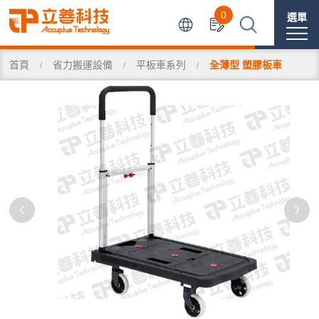
0
選單
首頁
省力搬運設備
平板車系列
全薄型 塑膠板車